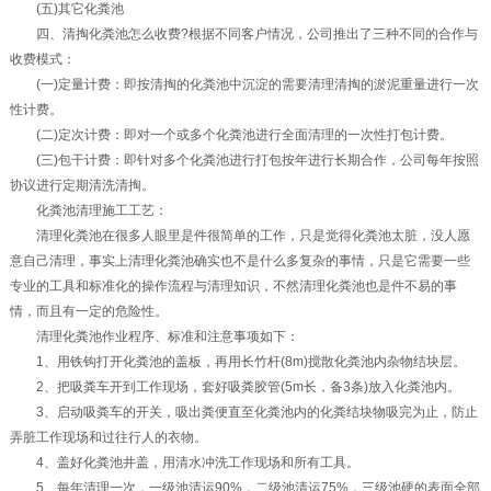
(五)其它化粪池
四、清掏化粪池怎么收费?根据不同客户情况，公司推出了三种不同的合作与
收费模式：
(一)定量计费：即按清掏的化粪池中沉淀的需要清理清掏的淤泥重量进行一次
性计费。
(二)定次计费：即对一个或多个化粪池进行全面清理的一次性打包计费。
(三)包干计费：即针对多个化粪池进行打包按年进行长期合作，公司每年按照
协议进行定期清洗清掏。
化粪池清理施工工艺：
清理化粪池在很多人眼里是件很简单的工作，只是觉得化粪池太脏，没人愿
意自己清理，事实上清理化粪池确实也不是什么多复杂的事情，只是它需要一些
专业的工具和标准化的操作流程与清理知识，不然清理化粪池也是件不易的事
情，而且有一定的危险性。
清理化粪池作业程序、标准和注意事项如下：
1、用铁钩打开化粪池的盖板，再用长竹杆(8m)搅散化粪池内杂物结块层。
2、把吸粪车开到工作现场，套好吸粪胶管(5m长，备3条)放入化粪池内。
3、启动吸粪车的开关，吸出粪便直至化粪池内的化粪结块物吸完为止，防止
弄脏工作现场和过往行人的衣物。
4、盖好化粪池井盖，用清水冲洗工作现场和所有工具。
5、每年清理一次，一级池清运90%，二级池清运75%，三级池硬的表面全部