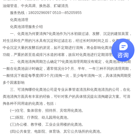
油烟管道、中央高调、换热器、贮罐清洗
服务热线：18020296097 0510—85205955
化粪池清理
化粪池清理服务介绍
一、化粪池为何要清掏?化粪池作为污水初级过滤、发酵、沉淀的建筑装置，
对生活和生产用的污水具有沉淀和过滤左右，经过长时间时间之后，化粪池容器
中会沉淀大量的发酵后的淤泥，如不定期进行清掏，将会影响化粪池的沉淀过滤
功能，严重的甚至造成排污水道的堵塞，故应对化粪池进行定期清理清掏。
二、化粪池清掏周期怎么确定??化粪池清理周期没有规定，化粪池清理周期
一般在化粪池设计时确定，通常情况分3个月、半年、一年三种不同的清理周期，
一般情况下都是每季度(即3个月)清掏一次，至少每年清掏一次，具体清掏周期受
多个因素影响
三、可清掏哪些化粪池公司是专业从事管道清洗和化粪池清洗的公司，在化
粪池清掏方面具有丰富的经验，可针对客户的具体情况提出清掏建议方案。可清
掏各种不同用途的化粪池，包括：
(一)住宅、集体宿舍、招待所、宾馆用化粪池。
(二)医院、疗养院、幼儿园用化粪池。
(三)办公楼、教学楼、工业企业用楼的化粪池。
(四)公共食堂、电影院、体育场、其它公共场所的化粪池。